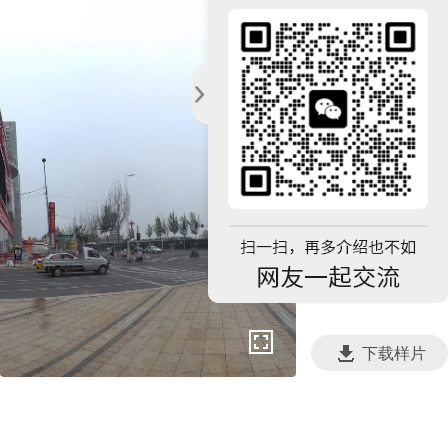
2K
4K
12K
所用设备
下载样片