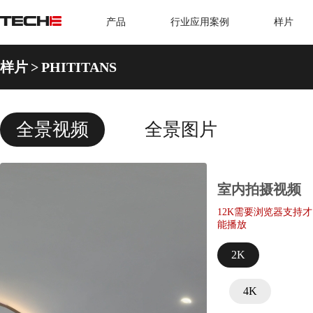
产品
行业应用案例
样片
样片
>
PHITITANS
全景视频
全景图片
室内拍摄视频
12K需要浏览器支持才
能播放
2K
4K