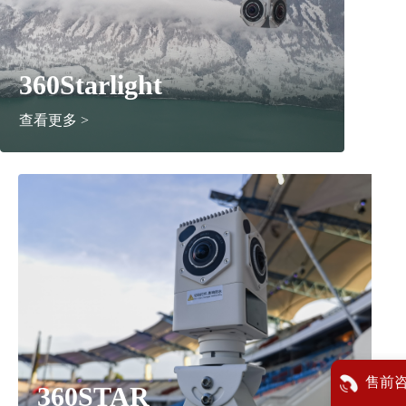
360Starlight
查看更多 >
售前
360STAR