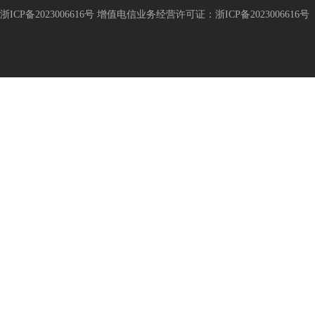
浙ICP备2023006616号 增值电信业务经营许可证：浙ICP备2023006616号